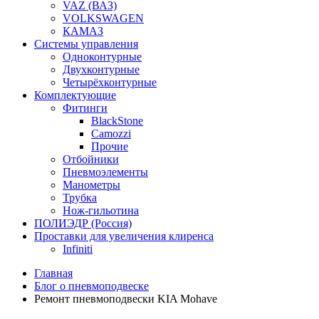
VAZ (ВАЗ)
VOLKSWAGEN
КАМАЗ
Системы управления
Одноконтурные
Двухконтурные
Четырёхконтурные
Комплектующие
Фитинги
BlackStone
Camozzi
Прочие
Отбойники
Пневмоэлементы
Манометры
Трубка
Нож-гильотина
ПОЛИЭДР (Россия)
Проставки для увеличения клиренса
Infiniti
Главная
Блог о пневмоподвеске
Ремонт пневмоподвески KIA Mohave