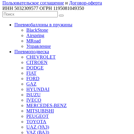
Пользовательское соглашение
и
Договор-оферта
ИНН 5032309577 ОГРН 1195081049350
Пневмобаллоны в пружины
BlackStone
Airspring
MRoad
Управление
Пневмоподвеска
CHEVROLET
CITROEN
DODGE
FIAT
FORD
GAZ
HYUNDAI
ISUZU
IVECO
MERCEDES-BENZ
MITSUBISHI
PEUGEOT
TOYOTA
UAZ (УАЗ)
VAZ (ВАЗ)