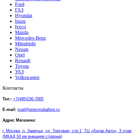
Ford
ГАЗ
Hyundai
Isuzu
Iveco
Mazda
Mercedes-Benz
Mitsubishi
Nissan
Opel
Renault
Toyota
УАЗ
Volkswagen
Контакты
Тел.:
+7(495)236-7005
E-mail:
mail@pnevmoballoni.ru
Адрес Магазина:
г. Москва, п. Заречье, ул. Торговая, стр.1, ТЦ
«
Ангар Авто
»
, 3 этаж
(МКАД 50 км внешняя сторона)