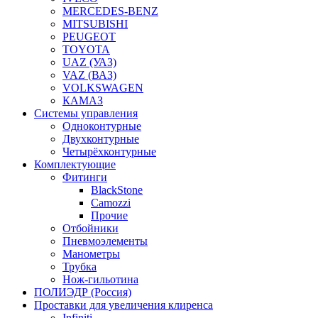
MERCEDES-BENZ
MITSUBISHI
PEUGEOT
TOYOTA
UAZ (УАЗ)
VAZ (ВАЗ)
VOLKSWAGEN
КАМАЗ
Системы управления
Одноконтурные
Двухконтурные
Четырёхконтурные
Комплектующие
Фитинги
BlackStone
Camozzi
Прочие
Отбойники
Пневмоэлементы
Манометры
Трубка
Нож-гильотина
ПОЛИЭДР (Россия)
Проставки для увеличения клиренса
Infiniti