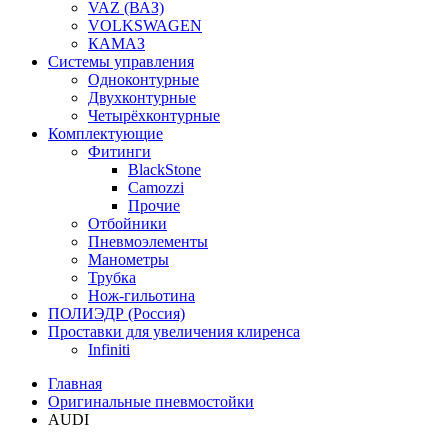
VAZ (ВАЗ)
VOLKSWAGEN
КАМАЗ
Системы управления
Одноконтурные
Двухконтурные
Четырёхконтурные
Комплектующие
Фитинги
BlackStone
Camozzi
Прочие
Отбойники
Пневмоэлементы
Манометры
Трубка
Нож-гильотина
ПОЛИЭДР (Россия)
Проставки для увеличения клиренса
Infiniti
Главная
Оригинальные пневмостойки
AUDI