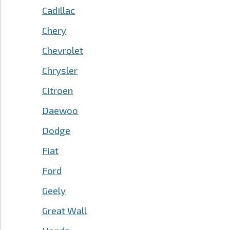
Cadillac
Chery
Chevrolet
Chrysler
Citroen
Daewoo
Dodge
Fiat
Ford
Geely
Great Wall