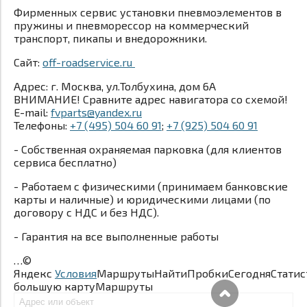
Фирменных сервис установки пневмоэлементов в
пружины и пневморессор на коммерческий
транспорт, пикапы и внедорожники.
Сайт:
off-roadservice.ru
Адрес: г. Москва, ул.Толбухина, дом 6А
ВНИМАНИЕ! Сравните адрес навигатора со схемой!
E-mail:
fvparts@yandex.ru
Телефоны:
+7 (495) 504 60 91
;
+7 (925) 504 60 91
- Собственная охраняемая парковка (для клиентов
сервиса бесплатно)
- Работаем с физическими (принимаем банковские
карты и наличные) и юридическими лицами (по
договору с НДС и без НДС).
- Гарантия на все выполненные работы
…©
Яндекс
Условия
МаршрутыНайтиПробкиСегодняСтатис
большую картуМаршруты