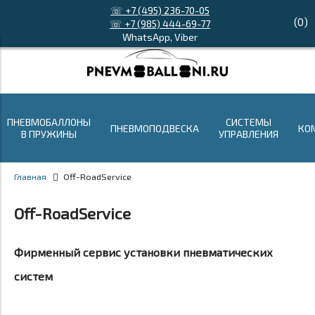
☏ +7 (495) 236-70-05
(
0
)
☏ +7 (985) 444-69-77
WhatsApp, Viber
ПНЕВМОБАЛЛОНЫ
СИСТЕМЫ
ПНЕВМОПОДВЕСКА
КО
В ПРУЖИНЫ
УПРАВЛЕНИЯ
Главная
Off-RoadService
Off-RoadService
Фирменный сервис установки пневматических
систем