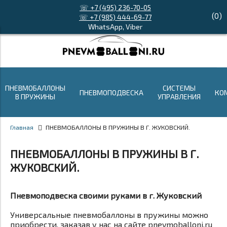
☏ +7 (495) 236-70-05
(
0
)
☏ +7 (985) 444-69-77
WhatsApp, Viber
ПНЕВМОБАЛЛОНЫ
СИСТЕМЫ
ПНЕВМОПОДВЕСКА
КО
В ПРУЖИНЫ
УПРАВЛЕНИЯ
Главная
ПНЕВМОБАЛЛОНЫ В ПРУЖИНЫ В Г. ЖУКОВСКИЙ.
ПНЕВМОБАЛЛОНЫ В ПРУЖИНЫ В Г.
ЖУКОВСКИЙ.
Пневмоподвеска своими руками в г. Жуковский
Универсальные пневмобаллоны в пружины можно
приобрести, заказав у нас на сайте pnevmoballoni.ru