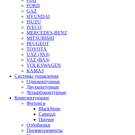
FIAT
FORD
GAZ
HYUNDAI
ISUZU
IVECO
MERCEDES-BENZ
MITSUBISHI
PEUGEOT
TOYOTA
UAZ (УАЗ)
VAZ (ВАЗ)
VOLKSWAGEN
КАМАЗ
Системы управления
Одноконтурные
Двухконтурные
Четырёхконтурные
Комплектующие
Фитинги
BlackStone
Camozzi
Прочие
Отбойники
Пневмоэлементы