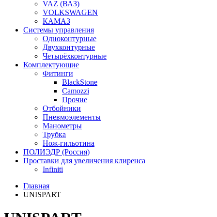
VAZ (ВАЗ)
VOLKSWAGEN
КАМАЗ
Системы управления
Одноконтурные
Двухконтурные
Четырёхконтурные
Комплектующие
Фитинги
BlackStone
Camozzi
Прочие
Отбойники
Пневмоэлементы
Манометры
Трубка
Нож-гильотина
ПОЛИЭДР (Россия)
Проставки для увеличения клиренса
Infiniti
Главная
UNISPART