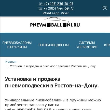
☏ +7 (495) 236-70-05
(
0
)
☏ +7 (985) 444-69-77
WhatsApp, Viber
ПНЕВМОБАЛЛОНЫ
СИСТЕМЫ
ПНЕВМОПОДВЕСКА
КО
В ПРУЖИНЫ
УПРАВЛЕНИЯ
Главная
Установка и продажа пневмоподвески в Ростов-на-Дону
Установка и продажа
пневмоподвески в Ростов-на-Дону.
Универсальные пневмобаллоны в пружины можно
приобрести, заказав у нас на
сайте
pnevmoballoni.ru
Доставку осуществим