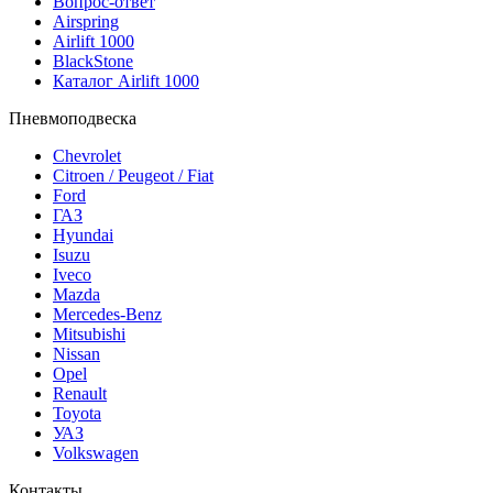
Вопрос-ответ
Airspring
Airlift 1000
BlackStone
Каталог Airlift 1000
Пневмоподвеска
Chevrolet
Citroen / Peugeot / Fiat
Ford
ГАЗ
Hyundai
Isuzu
Iveco
Mazda
Mercedes-Benz
Mitsubishi
Nissan
Opel
Renault
Toyota
УАЗ
Volkswagen
Контакты