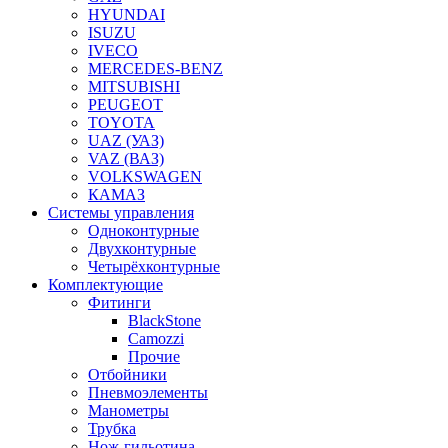
HYUNDAI
ISUZU
IVECO
MERCEDES-BENZ
MITSUBISHI
PEUGEOT
TOYOTA
UAZ (УАЗ)
VAZ (ВАЗ)
VOLKSWAGEN
КАМАЗ
Системы управления
Одноконтурные
Двухконтурные
Четырёхконтурные
Комплектующие
Фитинги
BlackStone
Camozzi
Прочие
Отбойники
Пневмоэлементы
Манометры
Трубка
Нож-гильотина