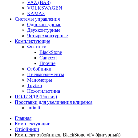
VAZ (ВАЗ)
VOLKSWAGEN
КАМАЗ
Системы управления
Одноконтурные
Двухконтурные
Четырёхконтурные
Комплектующие
Фитинги
BlackStone
Camozzi
Прочие
Отбойники
Пневмоэлементы
Манометры
Трубка
Нож-гильотина
ПОЛИЭДР (Россия)
Проставки для увеличения клиренса
Infiniti
Главная
Комплектующие
Отбойники
Комплект отбойников BlackStone «F» (фигурный)