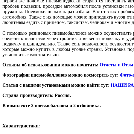
первой же поломке пневмоподвески стараются поставить ав
пробоев подвески, просадки автомобиля после установки газ
пружины. Пневмохелперы как раз избавят Вас от этих пробле
автомобиля. Также с их помощью можно приподнять кузов от
любителям ездить с прицепом, таксистам, челнокам и многим 
С помощью резиновых пневмобаллонов можно осуществлять ре
соеденить шлангами через тройник и вывести подкачку в удо
подкачку индивидуально. Также есть возможность осуществи
которые можно купить в любом уголке страны. Установка под
установить самостоятельно.
Отзывы об использовании можно почитать:
Отчеты и Отз
Фотографии пневмобаллонов можно посмотреть тут:
Фото-
Статьи с нашими установками можно найти тут:
НАШИ Р
Страна-производитель: Россия.
В комплекте 2 пневмобаллона и 2 отбойника.
Характеристики
: