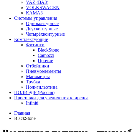
VAZ (ВАЗ)
VOLKSWAGEN
КАМАЗ
Системы управления
Одноконтурные
Двухконтурные
Четырёхконтурные
Комплектующие
Фитинги
BlackStone
Camozzi
Прочие
Отбойники
Пневмоэлементы
Манометры
Трубка
Нож-гильотина
ПОЛИЭДР (Россия)
Проставки для увеличения клиренса
Infiniti
Главная
BlackStone