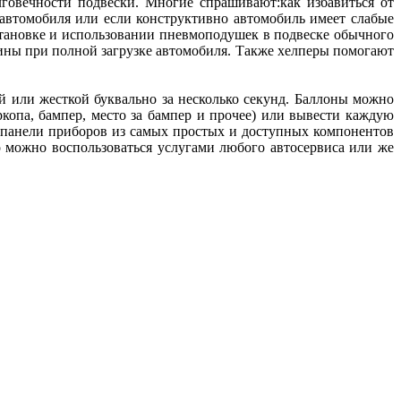
говечности подвески. Многие спрашивают:как избавиться от
 автомобиля или если конструктивно автомобиль имеет слабые
становке и использовании пневмоподушек в подвеске обычного
ны при полной загрузке автомобиля. Также хелперы помогают
 или жесткой буквально за несколько секунд. Баллоны можно
копа, бампер, место за бампер и прочее) или вывести каждую
 панели приборов из самых простых и доступных компонентов
о можно воспользоваться услугами любого автосервиса или же