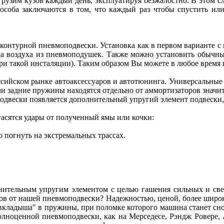
грузим кузов каждый день, эксплуатируя безжалостно. В этом 
особа заключаются в том, что каждый раз чтобы спустить или
онтурной пневмоподвески. Установка как в первом варианте с
ка воздуха из пневмоподушек. Также можно установить обычны
ри такой инсталяции). Таким образом Вы можете в любое время 
Российском рынке автоаксессуаров и автотюнинга. Универсальны
 задние пружины находятся отдельно от аммортизаторов значит
одвески появляется дополнительный упругий элемент подвески, 
асятся удары от полученный ямы или кочки:
 погнуть на экстремальных трассах.
лнительным упругим элементом с целью гашения сильных и св
ов от нашей пневмоподвески? Надежностью, ценой, более широ
вкладыша" в пружины, при поломке которого машина станет сно
полноценной пневмоподвески, как на Мерседесе, Рэндж Ровере,