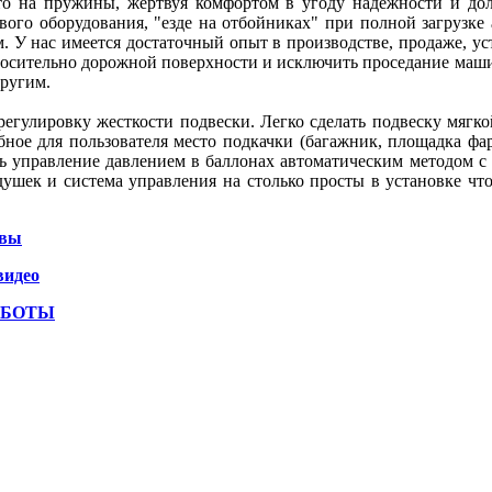
то на пружины, жертвуя комфортом в угоду надежности и дол
ового оборудования, "езде на отбойниках" при полной загрузке
м. У нас имеется достаточный опыт в производстве, продаже, у
носительно дорожной поверхности и исключить проседание маши
другим.
гулировку жесткости подвески. Легко сделать подвеску мягкой
бное для пользователя место подкачки (багажник, площадка фар
ть управление давлением в баллонах автоматическим методом с
ушек и система управления на столько просты в установке чт
ывы
видео
АБОТЫ