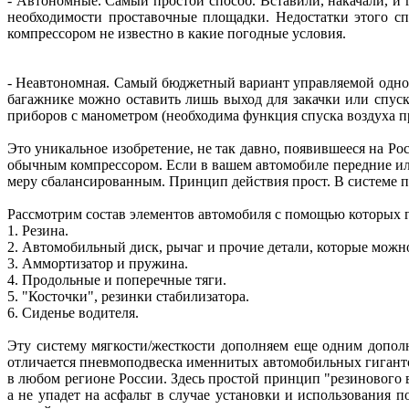
- Автономные. Самый простой способ. Вставили, накачали, и 
необходимости проставочные площадки. Недостатки этого сп
компрессором не известно в какие погодные условия.
- Неавтономная. Самый бюджетный вариант управляемой однок
багажнике можно оставить лишь выход для закачки или спус
приборов с манометром (необходима функция спуска воздуха п
Это уникальное изобретение, не так давно, появившееся на 
обычным компрессором. Если в вашем автомобиле передние или
меру сбалансированным. Принцип действия прост. В системе п
Рассмотрим состав элементов автомобиля с помощью которых г
1. Резина.
2. Автомобильный диск, рычаг и прочие детали, которые можно
3. Аммортизатор и пружина.
4. Продольные и поперечные тяги.
5. "Косточки", резинки стабилизатора.
6. Сиденье водителя.
Эту систему мягкости/жесткости дополняем еще одним допо
отличается пневмоподвеска именнитых автомобильных гигант
в любом регионе России. Здесь простой принцип "резинового 
а не упадет на асфальт в случае установки и использования 