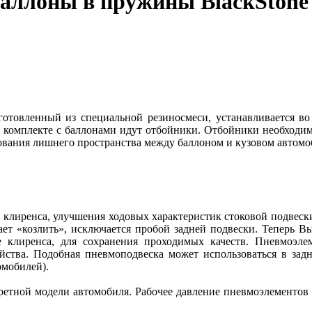
баллоны в пружины BlackStone
готовленный из специальной резиносмеси, устанавливается в
 В комплекте с баллонами идут отбойники. Отбойники необходи
вания лишнего пространства между баллоном и кузовом автомоб
я клиренса, улучшения ходовых характеристик стоковой подвеск
ает «козлить», исключается пробой задней подвески. Теперь Вы
 клиренса, для сохранения проходимых качеств. Пневмоэлем
йства. Подобная пневмоподвеска может использоваться в зад
омобилей).
ретной модели автомобиля. Рабочее давление пневмоэлементов 