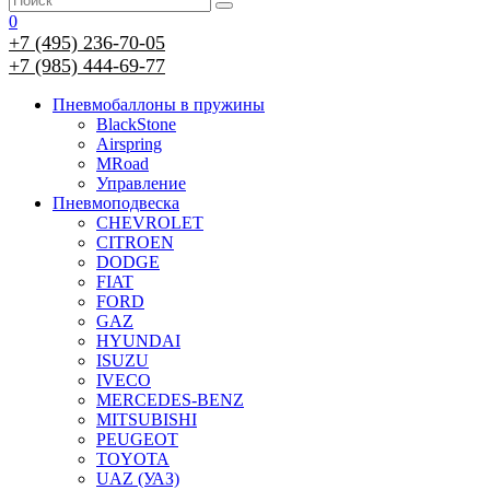
0
+7 (495) 236-70-05
+7 (985) 444-69-77
Пневмобаллоны в пружины
BlackStone
Airspring
MRoad
Управление
Пневмоподвеска
CHEVROLET
CITROEN
DODGE
FIAT
FORD
GAZ
HYUNDAI
ISUZU
IVECO
MERCEDES-BENZ
MITSUBISHI
PEUGEOT
TOYOTA
UAZ (УАЗ)