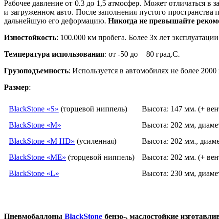
Рабочее давление от 0.3 до 1,5 атмосфер. Может отличаться в
и загруженном авто. После заполнения пустого пространства
дальнейшую его деформацию.
Никогда не превышайте реком
Изностойкость
: 100.000 км пробега. Более 3х лет эксплуатации
Температура использования
: от -50 до + 80 град.С.
Грузоподъемность
: Используется в автомобилях не более 2000 
Размер
:
BlackStone «S»
(торцевой ниппель)
Высота: 147 мм. (+ вен
BlackStone «M»
Высота: 202 мм, диаме
BlackStone «M HD»
(усиленная)
Высота: 202 мм., диаме
BlackStone «ME»
(торцевой ниппель)
Высота: 202 мм. (+ вен
BlackStone «L»
Высота: 230 мм, диаме
Пневмобаллоны
BlackStone
бензо-, маслостойкие изготавли