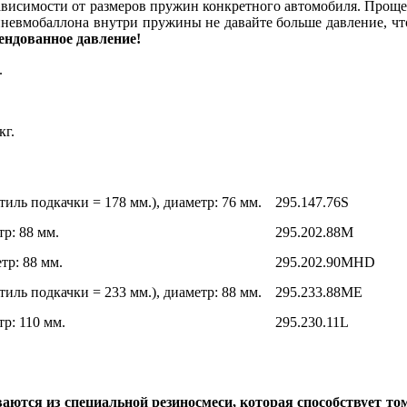
 зависимости от размеров пружин конкретного автомобиля. Прощ
 пневмобаллона внутри пружины не давайте больше давление, ч
ендованное давление!
.
кг.
тиль подкачки = 178 мм.), диаметр: 76 мм.
295.147.76S
тр: 88 мм.
295.202.88M
тр: 88 мм.
295.202.90MHD
тиль подкачки = 233 мм.), диаметр: 88 мм.
295.233.88ME
тр: 110 мм.
295.230.11L
ваются из специальной резиносмеси, которая способствует т