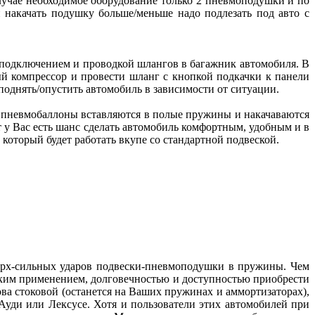
случае необходимое оборудование только 2 пневмоподушки и по
 накачать подушку больше/меньше надо подлезать под авто с
 подключением и проводкой шлангов в багажник автомобиля. В
й компрессор и провести шланг с кнопкой подкачки к панели
поднять/опустить автомобиль в зависимости от ситуации.
е пневмобаллоны вставляются в полые пружины и накачаваются
 у Вас есть шанс сделать автомобиль комфортным, удобным и в
который будет работать вкупе со стандартной подвеской.
ерх-сильных ударов подвески-пневмоподушки в пружины. Чем
ким применением, долговечностью и доступностью приобрести
ва стоковой (останется на Ваших пружинах и аммортизаторах),
 Ауди или Лексусе. Хотя и пользователи этих автомобилей при