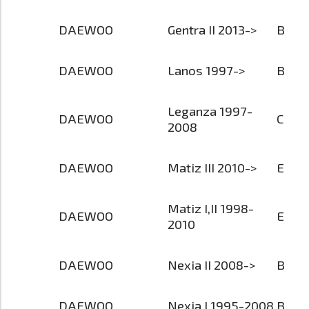
DAEWOO
Gentra II 2013->
B
DAEWOO
Lanos 1997->
B
Leganza 1997-
DAEWOO
C
2008
DAEWOO
Matiz III 2010->
E
Matiz I,II 1998-
DAEWOO
E
2010
DAEWOO
Nexia II 2008->
B
DAEWOO
Nexia I 1995-2008
B