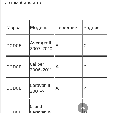
автомобиля и т.д.
Марка
Модель
Передние
Задние
Avenger II
DODGE
B
C
2007-2010
Caliber
DODGE
A
C+
2006-2011
Caravan III
DODGE
A
/
2001->
Grand
DODGE
Caravan IV
B
B