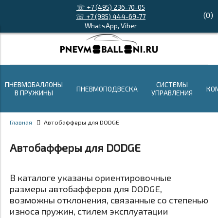
☏ +7 (495) 236-70-05
(
0
)
☏ +7 (985) 444-69-77
WhatsApp, Viber
ПНЕВМОБАЛЛОНЫ
СИСТЕМЫ
ПНЕВМОПОДВЕСКА
КО
В ПРУЖИНЫ
УПРАВЛЕНИЯ
Главная
Автобафферы для DODGE
Автобафферы для DODGE
В каталоге указаны ориентировочные
размеры автобафферов для DODGE,
возможны отклонения, связанные со степенью
износа пружин, стилем эксплуатации