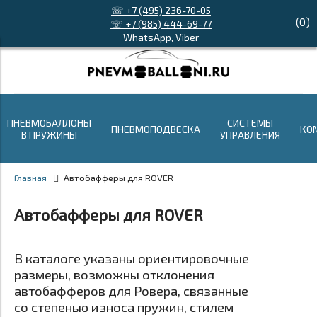
☏ +7 (495) 236-70-05
(
0
)
☏ +7 (985) 444-69-77
WhatsApp, Viber
ПНЕВМОБАЛЛОНЫ
СИСТЕМЫ
ПНЕВМОПОДВЕСКА
КО
В ПРУЖИНЫ
УПРАВЛЕНИЯ
Главная
Автобафферы для ROVER
Автобафферы для ROVER
В каталоге указаны ориентировочные
размеры, возможны отклонения
автобафферов для Ровера, связанные
со степенью износа пружин, стилем