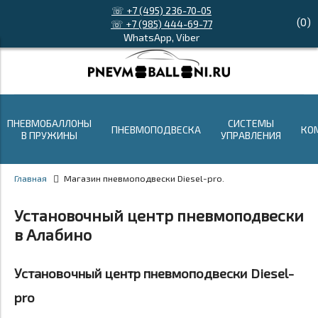
☏ +7 (495) 236-70-05
(
0
)
☏ +7 (985) 444-69-77
WhatsApp, Viber
ПНЕВМОБАЛЛОНЫ
СИСТЕМЫ
ПНЕВМОПОДВЕСКА
КО
В ПРУЖИНЫ
УПРАВЛЕНИЯ
Главная
Магазин пневмоподвески Diesel-pro.
Установочный центр пневмоподвески
в Алабино
Установочный центр пневмоподвески Diesel-
pro