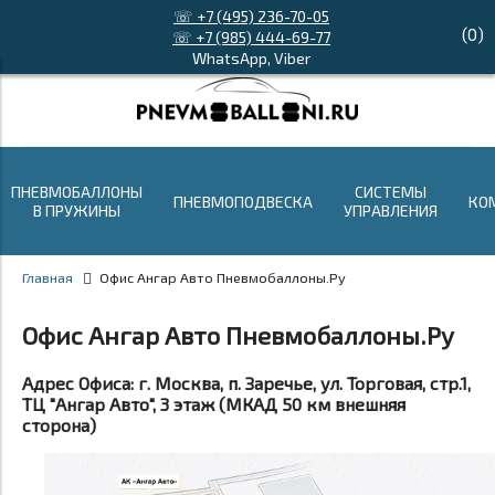
☏ +7 (495) 236-70-05
(
0
)
☏ +7 (985) 444-69-77
WhatsApp, Viber
ПНЕВМОБАЛЛОНЫ
СИСТЕМЫ
ПНЕВМОПОДВЕСКА
КО
В ПРУЖИНЫ
УПРАВЛЕНИЯ
Главная
Офис Ангар Авто Пневмобаллоны.Ру
Офис Ангар Авто Пневмобаллоны.Ру
Адрес Офиса:
г.
Москва
, п. Заречье, ул.
Торговая
, стр.
1
,
ТЦ "Ангар Авто",
3
этаж (МКАД 50 км внешняя
сторона)