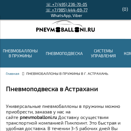
☏ +7 (495) 236-70-05
(
0
)
☏ +7 (985) 444-69-77
WhatsApp, Viber
ПНЕВМОБАЛЛОНЫ
СИСТЕМЫ
ПНЕВМОПОДВЕСКА
КО
В ПРУЖИНЫ
УПРАВЛЕНИЯ
Главная
ПНЕВМОБАЛЛОНЫ В ПРУЖИНЫ В Г. АСТРАХАНЬ.
Пневмоподвеска в Астрахани
Универсальные пневмобаллоны в пружины можно
приобрести, заказав у нас на
сайте
pnevmoballoni.ru
Доставку осуществим
транспортной компанией Пикпоинт. Это быстрая и
удобная доставка. В течении 3-5 рабочих дней Вы