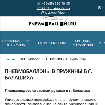
☏ +7 (495) 236-70-05
(
0
)
☏ +7 (985) 444-69-77
WhatsApp, Viber
ПНЕВМОБАЛЛОНЫ
СИСТЕМЫ
ПНЕВМОПОДВЕСКА
КО
В ПРУЖИНЫ
УПРАВЛЕНИЯ
Главная
ПНЕВМОБАЛЛОНЫ В ПРУЖИНЫ В Г. БАЛАШИХА.
ПНЕВМОБАЛЛОНЫ В ПРУЖИНЫ В Г.
БАЛАШИХА.
Пневмоподвеска своими руками в г. Балашиха
Универсальные пневмобаллоны в пружины можно
приобрести, заказав у нас на сайте pnevmoballoni.ru