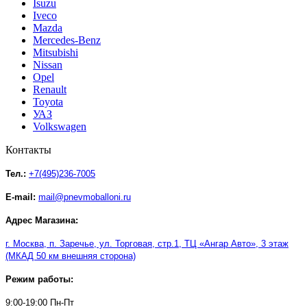
Isuzu
Iveco
Mazda
Mercedes-Benz
Mitsubishi
Nissan
Opel
Renault
Toyota
УАЗ
Volkswagen
Контакты
Тел.:
+7(495)236-7005
E-mail:
mail@pnevmoballoni.ru
Адрес Магазина:
г. Москва, п. Заречье, ул. Торговая, стр.1, ТЦ
«
Ангар Авто
»
, 3 этаж
(МКАД 50 км внешняя сторона)
Режим работы:
9:00-19:00 Пн-Пт