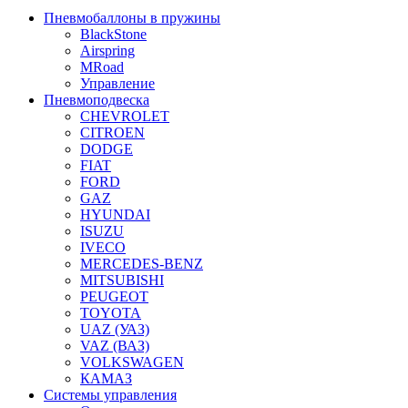
Пневмобаллоны в пружины
BlackStone
Airspring
MRoad
Управление
Пневмоподвеска
CHEVROLET
CITROEN
DODGE
FIAT
FORD
GAZ
HYUNDAI
ISUZU
IVECO
MERCEDES-BENZ
MITSUBISHI
PEUGEOT
TOYOTA
UAZ (УАЗ)
VAZ (ВАЗ)
VOLKSWAGEN
КАМАЗ
Системы управления