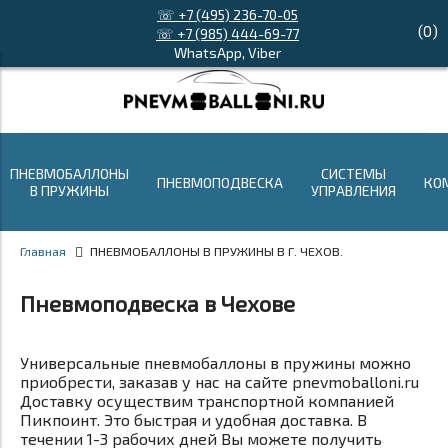
☏ +7 (495) 236-70-05
(
0
)
☏ +7 (985) 444-69-77
WhatsApp, Viber
ПНЕВМОБАЛЛОНЫ
СИСТЕМЫ
ПНЕВМОПОДВЕСКА
КО
В ПРУЖИНЫ
УПРАВЛЕНИЯ
Главная
ПНЕВМОБАЛЛОНЫ В ПРУЖИНЫ В Г. ЧЕХОВ.
Пневмоподвеска в Чехове
Универсальные пневмобаллоны в пружины можно
приобрести, заказав у нас на сайте pnevmoballoni.ru
Доставку осуществим транспортной компанией
Пикпоинт. Это быстрая и удобная доставка. В
течении 1-3 рабочих дней Вы можете получить