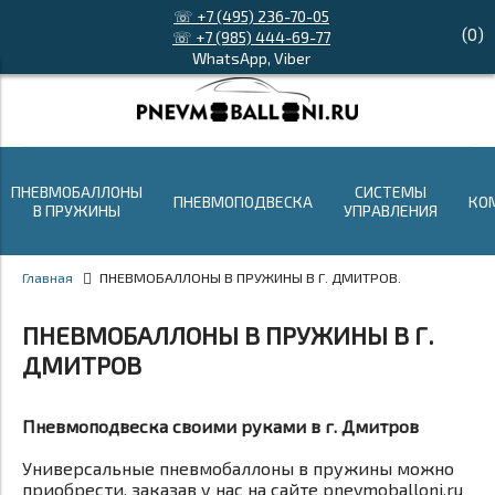
☏ +7 (495) 236-70-05
(
0
)
☏ +7 (985) 444-69-77
WhatsApp, Viber
ПНЕВМОБАЛЛОНЫ
СИСТЕМЫ
ПНЕВМОПОДВЕСКА
КО
В ПРУЖИНЫ
УПРАВЛЕНИЯ
Главная
ПНЕВМОБАЛЛОНЫ В ПРУЖИНЫ В Г. ДМИТРОВ.
ПНЕВМОБАЛЛОНЫ В ПРУЖИНЫ В Г.
ДМИТРОВ
Пневмоподвеска своими руками в г. Дмитров
Универсальные пневмобаллоны в пружины можно
приобрести, заказав у нас на сайте pnevmoballoni.ru