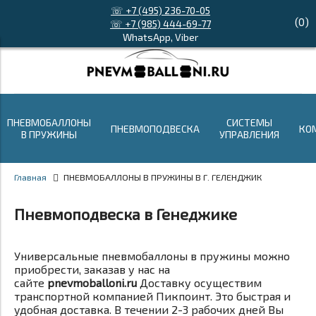
☏ +7 (495) 236-70-05
(
0
)
☏ +7 (985) 444-69-77
WhatsApp, Viber
ПНЕВМОБАЛЛОНЫ
СИСТЕМЫ
ПНЕВМОПОДВЕСКА
КО
В ПРУЖИНЫ
УПРАВЛЕНИЯ
Главная
ПНЕВМОБАЛЛОНЫ В ПРУЖИНЫ В Г. ГЕЛЕНДЖИК
Пневмоподвеска в Генеджике
Универсальные пневмобаллоны в пружины можно
приобрести, заказав у нас на
сайте
pnevmoballoni.ru
Доставку осуществим
транспортной компанией Пикпоинт. Это быстрая и
удобная доставка. В течении 2-3 рабочих дней Вы