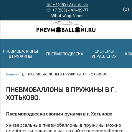
☏ +7 (495) 236-70-05
(
0
)
☏ +7 (985) 444-69-77
WhatsApp, Viber
ПНЕВМОБАЛЛОНЫ
СИСТЕМЫ
ПНЕВМОПОДВЕСКА
КО
В ПРУЖИНЫ
УПРАВЛЕНИЯ
Главная
ПНЕВМОБАЛЛОНЫ В ПРУЖИНЫ В Г. ХОТЬКОВО.
ПНЕВМОБАЛЛОНЫ В ПРУЖИНЫ В Г.
ХОТЬКОВО.
Пневмоподвеска своими руками в г. Хотьково
Универсальные пневмобаллоны в пружины можно
приобрести, заказав у нас на сайте pnevmoballoni.ru