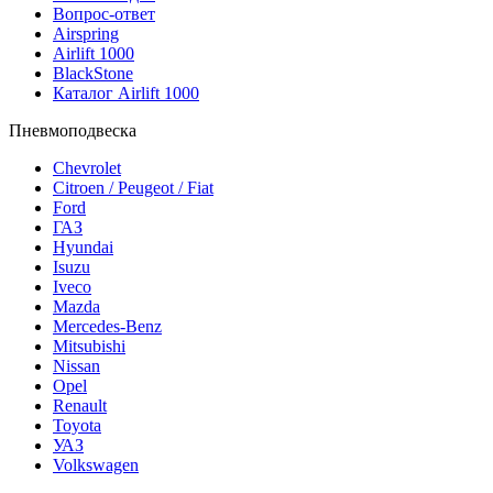
Вопрос-ответ
Airspring
Airlift 1000
BlackStone
Каталог Airlift 1000
Пневмоподвеска
Chevrolet
Citroen / Peugeot / Fiat
Ford
ГАЗ
Hyundai
Isuzu
Iveco
Mazda
Mercedes-Benz
Mitsubishi
Nissan
Opel
Renault
Toyota
УАЗ
Volkswagen