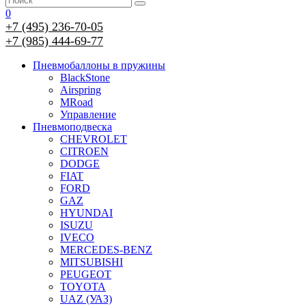
0
+7 (495) 236-70-05
+7 (985) 444-69-77
Пневмобаллоны в пружины
BlackStone
Airspring
MRoad
Управление
Пневмоподвеска
CHEVROLET
CITROEN
DODGE
FIAT
FORD
GAZ
HYUNDAI
ISUZU
IVECO
MERCEDES-BENZ
MITSUBISHI
PEUGEOT
TOYOTA
UAZ (УАЗ)