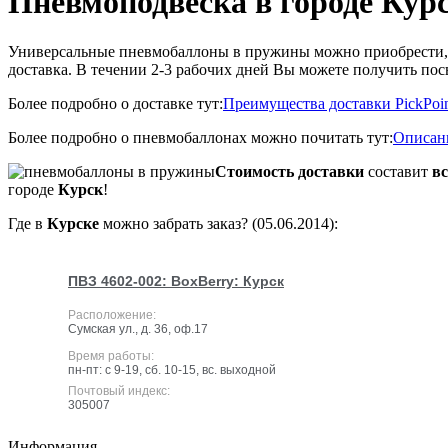
Пневмоподвеска в городе Кур
Универсальные пневмобаллоны в пружины можно приобрести, з
доставка. В течении 2-3 рабочих дней Вы можете получить пос
Более подробно о доставке тут:
Преимущества доставки PickPoi
Более подробно о пневмобаллонах можно почитать тут:
Описан
Стоимость доставки
составит
вс
городе
Курск
!
Где в
Курск
е
можно забрать заказ? (05.06.2014):
ПВЗ 4602-002: BoxBerry: Курск
Расположение:
Сумская ул., д. 36, оф.17
Время работы:
пн-пт: с 9-19, сб. 10-15, вс. выходной
Почтовый индекс:
305007
Информация