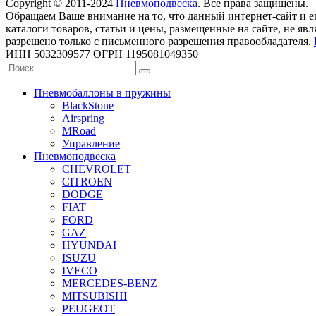
Copyright © 2011-2024
Пневмоподвеска
. Все права защищены.
Обращаем Ваше внимание на то, что данный интернет-сайт и 
каталоги товаров, статьи и цены, размещенные на сайте, не 
разрешено только с письменного разрешения правообладателя.
ИНН 5032309577 ОГРН 1195081049350
Пневмобаллоны в пружины
BlackStone
Airspring
MRoad
Управление
Пневмоподвеска
CHEVROLET
CITROEN
DODGE
FIAT
FORD
GAZ
HYUNDAI
ISUZU
IVECO
MERCEDES-BENZ
MITSUBISHI
PEUGEOT