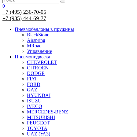
0
+7 (495) 236-70-05
+7 (985) 444-69-77
Пневмобаллоны в пружины
BlackStone
Airspring
MRoad
Управление
Пневмоподвеска
CHEVROLET
CITROEN
DODGE
FIAT
FORD
GAZ
HYUNDAI
ISUZU
IVECO
MERCEDES-BENZ
MITSUBISHI
PEUGEOT
TOYOTA
UAZ (УАЗ)