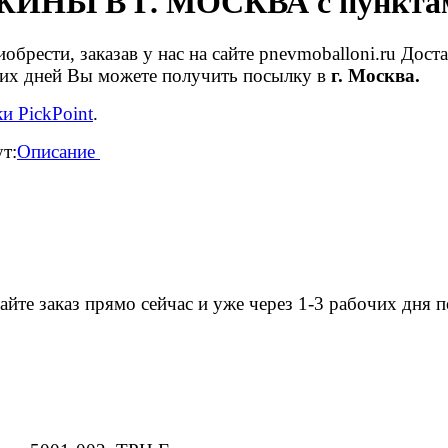
Ы В Г. МОСКВА с пунктами
рести, заказав у нас на сайте pnevmoballoni.ru Дос
очих дней Вы можете получить посылку в
г. Москва.
и PickPoint
.
т:
Описание
йте заказ прямо сейчас и уже через 1-3 рабочих дня 