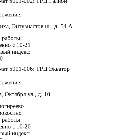
мат 5001-002: ТРЦ Галион
ложение:
иха, Энтузиастов ш., д. 54 А
 работы:
евно с 10-21
вый индекс:
0
мат 5001-006: ТРЦ Экватор
ложение:
, Октября ул., д. 10
вогиреево
вокосино
 работы:
евно с 10-20
вый индекс: