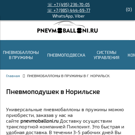
☏ +7 (495) 236-70-05
(
0
)
☏ +7 (985) 444-69-77
WhatsApp, Viber
ПНЕВМОБАЛЛОНЫ
СИСТЕМЫ
ПНЕВМОПОДВЕСКА
КО
В ПРУЖИНЫ
УПРАВЛЕНИЯ
Главная
ПНЕВМОБАЛЛОНЫ В ПРУЖИНЫ В Г. НОРИЛЬСК.
Пневмоподушек в Норильске
Универсальные пневмобаллоны в пружины можно
приобрести, заказав у нас на
сайте
pnevmoballoni.ru
Доставку осуществим
транспортной компанией Пикпоинт. Это быстрая и
удобная доставка. В течении 3-5 рабочих дней Вы