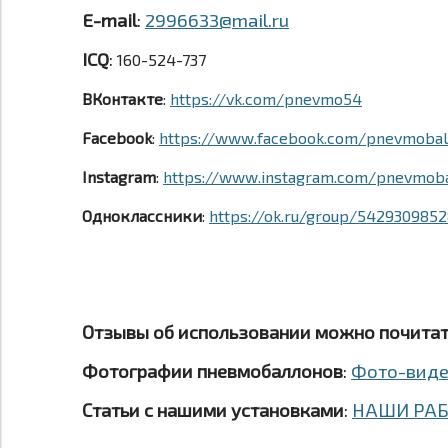
E-mail
:
2996633@mail.ru
ICQ
:
160-524-737
ВКонтакте
:
https://vk.com/pnevmo54
Facebook
:
https://www.facebook.com/pnevmobal
Instagram
:
https://www.instagram.com/pnevmob
Одноклассники
:
https://ok.ru/group/542930985
Отзывы об использовании можно почита
Фотографии пневмобаллонов
:
Фото-вид
Статьи с нашими установками
:
НАШИ РА