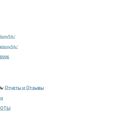
lony54/
allony54/
28996
ть
:
Отчеты и Отзывы
ео
БОТЫ