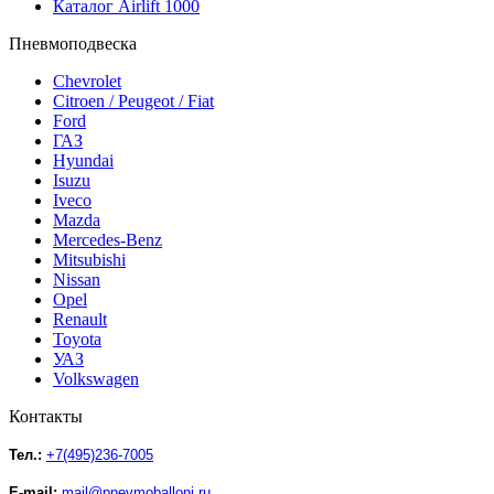
Каталог Airlift 1000
Пневмоподвеска
Chevrolet
Citroen / Peugeot / Fiat
Ford
ГАЗ
Hyundai
Isuzu
Iveco
Mazda
Mercedes-Benz
Mitsubishi
Nissan
Opel
Renault
Toyota
УАЗ
Volkswagen
Контакты
Тел.:
+7(495)236-7005
E-mail:
mail@pnevmoballoni.ru