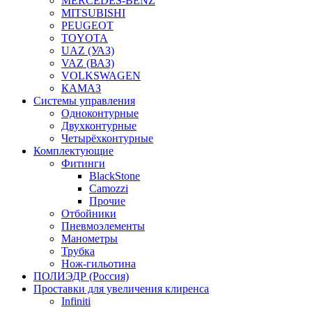
MERCEDES-BENZ
MITSUBISHI
PEUGEOT
TOYOTA
UAZ (УАЗ)
VAZ (ВАЗ)
VOLKSWAGEN
КАМАЗ
Системы управления
Одноконтурные
Двухконтурные
Четырёхконтурные
Комплектующие
Фитинги
BlackStone
Camozzi
Прочие
Отбойники
Пневмоэлементы
Манометры
Трубка
Нож-гильотина
ПОЛИЭДР (Россия)
Проставки для увеличения клиренса
Infiniti