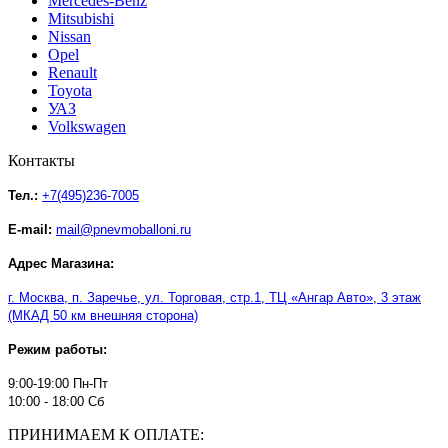
Mercedes-Benz
Mitsubishi
Nissan
Opel
Renault
Toyota
УАЗ
Volkswagen
Контакты
Тел.:
+7(495)236-7005
E-mail:
mail@pnevmoballoni.ru
Адрес Магазина:
г. Москва, п. Заречье, ул. Торговая, стр.1, ТЦ
«
Ангар Авто
»
, 3 этаж
(МКАД 50 км внешняя сторона)
Режим работы:
9:00-19:00 Пн-Пт
10:00 - 18:00 Сб
ПРИНИМАЕМ К ОПЛАТЕ: