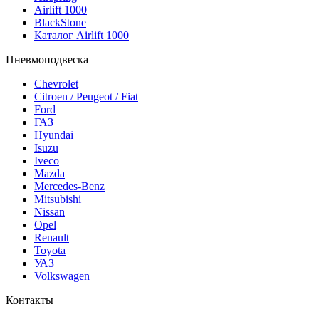
Airlift 1000
BlackStone
Каталог Airlift 1000
Пневмоподвеска
Chevrolet
Citroen / Peugeot / Fiat
Ford
ГАЗ
Hyundai
Isuzu
Iveco
Mazda
Mercedes-Benz
Mitsubishi
Nissan
Opel
Renault
Toyota
УАЗ
Volkswagen
Контакты