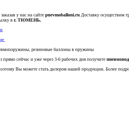
аказав у нас на сайте
pnevmoballoni.ru
Доставку осуществим тр
ылку в
г. ТЮМЕНЬ.
nt
.
ие
з прямо сейчас и уже через 3-6 рабочих дня получите
пневмопо
 поэтому Вы можете стать дилером нашей продукции. Более подр