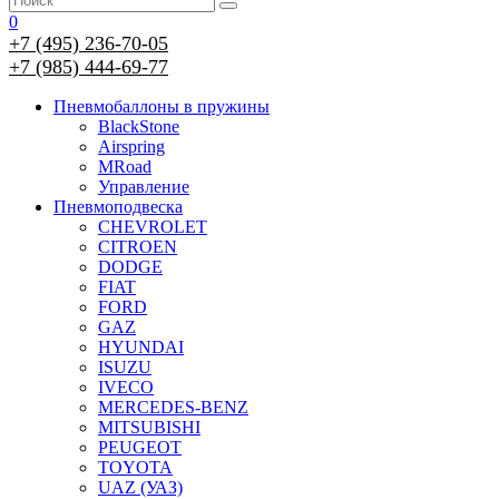
0
+7 (495) 236-70-05
+7 (985) 444-69-77
Пневмобаллоны в пружины
BlackStone
Airspring
MRoad
Управление
Пневмоподвеска
CHEVROLET
CITROEN
DODGE
FIAT
FORD
GAZ
HYUNDAI
ISUZU
IVECO
MERCEDES-BENZ
MITSUBISHI
PEUGEOT
TOYOTA
UAZ (УАЗ)