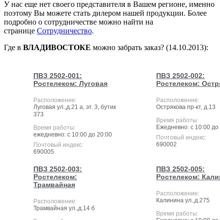
У нас еще нет своего представителя в Вашем регионе, именно
поэтому Вы можете стать дилером нашей продукции. Более
подробно о сотрудничестве можно найти на
странице
Сотрудничество
.
Где в
ВЛАДИВОСТОКЕ
можно забрать заказ? (14.10.2013):
ПВЗ 2502-001:
ПВЗ 2502-002:
Ростелеком: Луговая
Ростелеком: Остр
Расположение:
Расположение:
Луговая ул.,д.21 а, эт. 3, бутик
Острякова пр-кт, д.13
373
Время работы:
Ежедневно: с 10:00 до
Время работы:
ежедневно: с 10:00 до 20:00
Почтовый индекс:
690002
Почтовый индекс:
690005
ПВЗ 2502-003:
ПВЗ 2502-005:
Ростелеком:
Ростелеком: Кали
Трамвайная
Расположение:
Калинина ул.,д.275
Расположение:
Трамвайная ул.,д.14 б
Время работы: