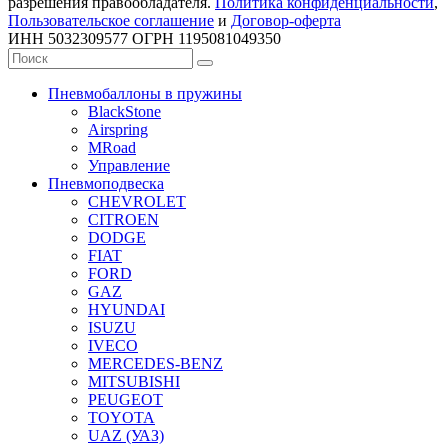
разрешения правообладателя.
Политика конфиденциальности
,
Пользовательское соглашение
и
Договор-оферта
ИНН 5032309577 ОГРН 1195081049350
Пневмобаллоны в пружины
BlackStone
Airspring
MRoad
Управление
Пневмоподвеска
CHEVROLET
CITROEN
DODGE
FIAT
FORD
GAZ
HYUNDAI
ISUZU
IVECO
MERCEDES-BENZ
MITSUBISHI
PEUGEOT
TOYOTA
UAZ (УАЗ)