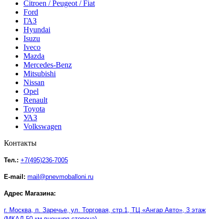
Citroen / Peugeot / Fiat
Ford
ГАЗ
Hyundai
Isuzu
Iveco
Mazda
Mercedes-Benz
Mitsubishi
Nissan
Opel
Renault
Toyota
УАЗ
Volkswagen
Контакты
Тел.:
+7(495)236-7005
E-mail:
mail@pnevmoballoni.ru
Адрес Магазина:
г. Москва, п. Заречье, ул. Торговая, стр.1, ТЦ
«
Ангар Авто
»
, 3 этаж
(МКАД 50 км внешняя сторона)