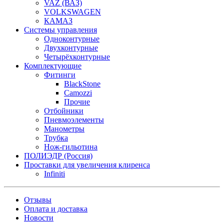
VAZ (ВАЗ)
VOLKSWAGEN
КАМАЗ
Системы управления
Одноконтурные
Двухконтурные
Четырёхконтурные
Комплектующие
Фитинги
BlackStone
Camozzi
Прочие
Отбойники
Пневмоэлементы
Манометры
Трубка
Нож-гильотина
ПОЛИЭДР (Россия)
Проставки для увеличения клиренса
Infiniti
Отзывы
Оплата и доставка
Новости