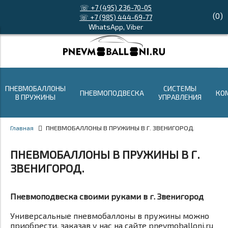
☏ +7 (495) 236-70-05
(
0
)
☏ +7 (985) 444-69-77
WhatsApp, Viber
ПНЕВМОБАЛЛОНЫ
СИСТЕМЫ
ПНЕВМОПОДВЕСКА
КО
В ПРУЖИНЫ
УПРАВЛЕНИЯ
Главная
ПНЕВМОБАЛЛОНЫ В ПРУЖИНЫ В Г. ЗВЕНИГОРОД.
ПНЕВМОБАЛЛОНЫ В ПРУЖИНЫ В Г.
ЗВЕНИГОРОД.
Пневмоподвеска своими руками в г. Звенигород
Универсальные пневмобаллоны в пружины можно
приобрести, заказав у нас на сайте pnevmoballoni.ru