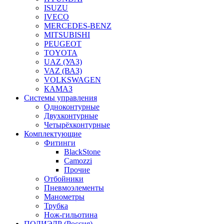
ISUZU
IVECO
MERCEDES-BENZ
MITSUBISHI
PEUGEOT
TOYOTA
UAZ (УАЗ)
VAZ (ВАЗ)
VOLKSWAGEN
КАМАЗ
Системы управления
Одноконтурные
Двухконтурные
Четырёхконтурные
Комплектующие
Фитинги
BlackStone
Camozzi
Прочие
Отбойники
Пневмоэлементы
Манометры
Трубка
Нож-гильотина
ПОЛИЭДР (Россия)