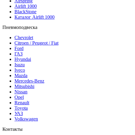
Airspring
Airlift 1000
BlackStone
Каталог Airlift 1000
Пневмоподвеска
Chevrolet
Citroen / Peugeot / Fiat
Ford
ГАЗ
Hyundai
Isuzu
Iveco
Mazda
Mercedes-Benz
Mitsubishi
Nissan
Opel
Renault
Toyota
УАЗ
Volkswagen
Контакты