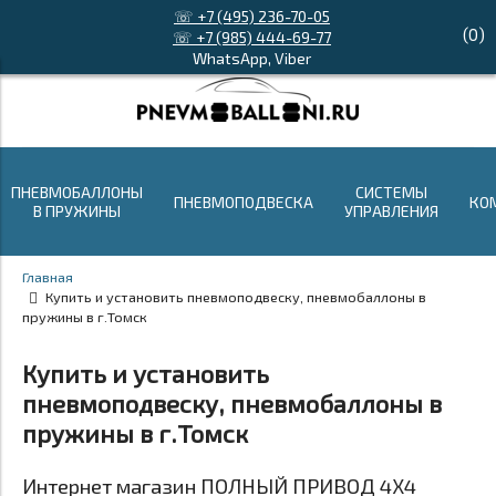
☏ +7 (495) 236-70-05
(
0
)
☏ +7 (985) 444-69-77
WhatsApp, Viber
ПНЕВМОБАЛЛОНЫ
СИСТЕМЫ
ПНЕВМОПОДВЕСКА
КО
В ПРУЖИНЫ
УПРАВЛЕНИЯ
Главная
Купить и установить пневмоподвеску, пневмобаллоны в
пружины в г.Томск
Купить и установить
пневмоподвеску, пневмобаллоны в
пружины в г.Томск
Интернет магазин ПОЛНЫЙ ПРИВОД 4Х4