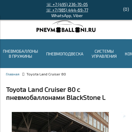
☏ +7 (495) 236-70-05
(
0
)
☏ +7 (985) 444-69-77
WhatsApp, Viber
ПНЕВМОБАЛЛОНЫ
СИСТЕМЫ
ПНЕВМОПОДВЕСКА
КО
В ПРУЖИНЫ
УПРАВЛЕНИЯ
Главная
Toyota Land Cruiser 80
Toyota Land Cruiser 80 с
пневмобаллонами BlackStone L