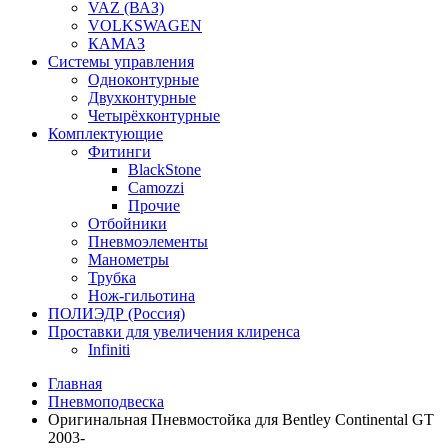
VAZ (ВАЗ)
VOLKSWAGEN
КАМАЗ
Системы управления
Одноконтурные
Двухконтурные
Четырёхконтурные
Комплектующие
Фитинги
BlackStone
Camozzi
Прочие
Отбойники
Пневмоэлементы
Манометры
Трубка
Нож-гильотина
ПОЛИЭДР (Россия)
Проставки для увеличения клиренса
Infiniti
Главная
Пневмоподвеска
Оригинальная Пневмостойка для Bentley Continental GT
2003-