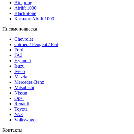
Airspring
Airlift 1000
BlackStone
Каталог Airlift 1000
Пневмоподвеска
Chevrolet
Citroen / Peugeot / Fiat
Ford
ГАЗ
Hyundai
Isuzu
Iveco
Mazda
Mercedes-Benz
Mitsubishi
Nissan
Opel
Renault
Toyota
УАЗ
Volkswagen
Контакты