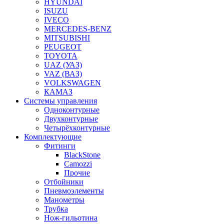
HYUNDAI
ISUZU
IVECO
MERCEDES-BENZ
MITSUBISHI
PEUGEOT
TOYOTA
UAZ (УАЗ)
VAZ (ВАЗ)
VOLKSWAGEN
КАМАЗ
Системы управления
Одноконтурные
Двухконтурные
Четырёхконтурные
Комплектующие
Фитинги
BlackStone
Camozzi
Прочие
Отбойники
Пневмоэлементы
Манометры
Трубка
Нож-гильотина