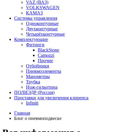
VAZ (ВАЗ)
VOLKSWAGEN
КАМАЗ
Системы управления
Одноконтурные
Двухконтурные
Четырёхконтурные
Комплектующие
Фитинги
BlackStone
Camozzi
Прочие
Отбойники
Пневмоэлементы
Манометры
Трубка
Нож-гильотина
ПОЛИЭДР (Россия)
Проставки для увеличения клиренса
Infiniti
Главная
Блог о пневмоподвеске