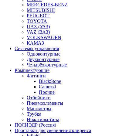
MERCEDES-BENZ
MITSUBISHI
PEUGEOT
TOYOTA
UAZ (УАЗ)
VAZ (ВАЗ)
VOLKSWAGEN
КАМАЗ
Системы управления
Одноконтурные
Двухконтурные
Четырёхконтурные
Комплектующие
Фитинги
BlackStone
Camozzi
Прочие
Отбойники
Пневмоэлементы
Манометры
Трубка
Нож-гильотина
ПОЛИЭДР (Россия)
Проставки для увеличения клиренса
Infiniti