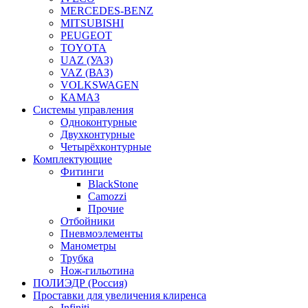
MERCEDES-BENZ
MITSUBISHI
PEUGEOT
TOYOTA
UAZ (УАЗ)
VAZ (ВАЗ)
VOLKSWAGEN
КАМАЗ
Системы управления
Одноконтурные
Двухконтурные
Четырёхконтурные
Комплектующие
Фитинги
BlackStone
Camozzi
Прочие
Отбойники
Пневмоэлементы
Манометры
Трубка
Нож-гильотина
ПОЛИЭДР (Россия)
Проставки для увеличения клиренса
Infiniti