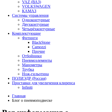
VAZ (ВАЗ)
VOLKSWAGEN
КАМАЗ
Системы управления
Одноконтурные
Двухконтурные
Четырёхконтурные
Комплектующие
Фитинги
BlackStone
Camozzi
Прочие
Отбойники
Пневмоэлементы
Манометры
Трубка
Нож-гильотина
ПОЛИЭДР (Россия)
Проставки для увеличения клиренса
Infiniti
Главная
Блог о пневмоподвеске