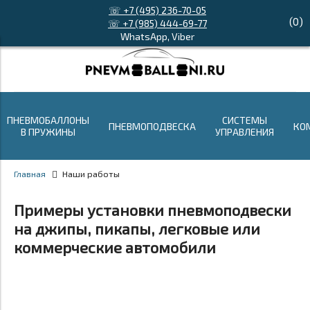
☏ +7 (495) 236-70-05
(
0
)
☏ +7 (985) 444-69-77
WhatsApp, Viber
ПНЕВМОБАЛЛОНЫ
СИСТЕМЫ
ПНЕВМОПОДВЕСКА
КО
В ПРУЖИНЫ
УПРАВЛЕНИЯ
Главная
Наши работы
Примеры установки пневмоподвески
на джипы, пикапы, легковые или
коммерческие автомобили