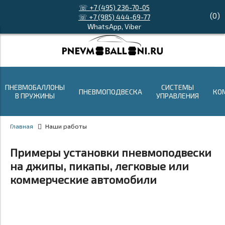
☏ +7 (495) 236-70-05
(
0
)
☏ +7 (985) 444-69-77
WhatsApp, Viber
ПНЕВМОБАЛЛОНЫ
СИСТЕМЫ
ПНЕВМОПОДВЕСКА
КО
В ПРУЖИНЫ
УПРАВЛЕНИЯ
Главная
Наши работы
Примеры установки пневмоподвески
на джипы, пикапы, легковые или
коммерческие автомобили