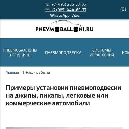
☏ +7 (495) 236-70-05
(
0
)
☏ +7 (985) 444-69-77
WhatsApp, Viber
ПНЕВМОБАЛЛОНЫ
СИСТЕМЫ
ПНЕВМОПОДВЕСКА
КО
В ПРУЖИНЫ
УПРАВЛЕНИЯ
Главная
Наши работы
Примеры установки пневмоподвески
на джипы, пикапы, легковые или
коммерческие автомобили