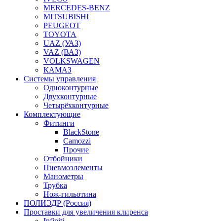
MERCEDES-BENZ
MITSUBISHI
PEUGEOT
TOYOTA
UAZ (УАЗ)
VAZ (ВАЗ)
VOLKSWAGEN
КАМАЗ
Системы управления
Одноконтурные
Двухконтурные
Четырёхконтурные
Комплектующие
Фитинги
BlackStone
Camozzi
Прочие
Отбойники
Пневмоэлементы
Манометры
Трубка
Нож-гильотина
ПОЛИЭДР (Россия)
Проставки для увеличения клиренса
Infiniti