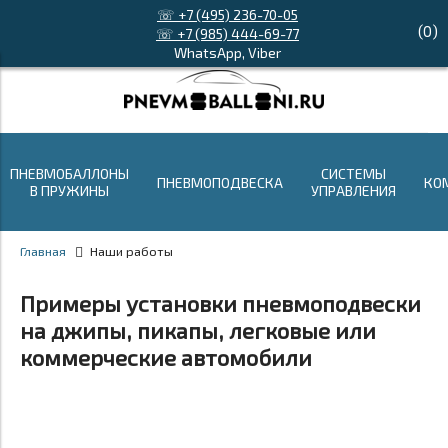
☏ +7 (495) 236-70-05
(
0
)
☏ +7 (985) 444-69-77
WhatsApp, Viber
ПНЕВМОБАЛЛОНЫ
СИСТЕМЫ
ПНЕВМОПОДВЕСКА
КО
В ПРУЖИНЫ
УПРАВЛЕНИЯ
Главная
Наши работы
Примеры установки пневмоподвески
на джипы, пикапы, легковые или
коммерческие автомобили