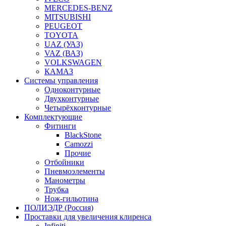
MERCEDES-BENZ
MITSUBISHI
PEUGEOT
TOYOTA
UAZ (УАЗ)
VAZ (ВАЗ)
VOLKSWAGEN
КАМАЗ
Системы управления
Одноконтурные
Двухконтурные
Четырёхконтурные
Комплектующие
Фитинги
BlackStone
Camozzi
Прочие
Отбойники
Пневмоэлементы
Манометры
Трубка
Нож-гильотина
ПОЛИЭДР (Россия)
Проставки для увеличения клиренса
Infiniti