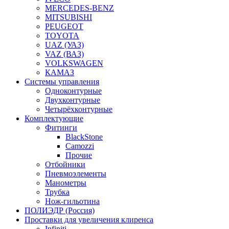
MERCEDES-BENZ
MITSUBISHI
PEUGEOT
TOYOTA
UAZ (УАЗ)
VAZ (ВАЗ)
VOLKSWAGEN
КАМАЗ
Системы управления
Одноконтурные
Двухконтурные
Четырёхконтурные
Комплектующие
Фитинги
BlackStone
Camozzi
Прочие
Отбойники
Пневмоэлементы
Манометры
Трубка
Нож-гильотина
ПОЛИЭДР (Россия)
Проставки для увеличения клиренса
Infiniti