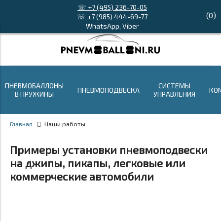
☏ +7 (495) 236-70-05
(
0
)
☏ +7 (985) 444-69-77
WhatsApp, Viber
ПНЕВМОБАЛЛОНЫ
СИСТЕМЫ
ПНЕВМОПОДВЕСКА
КО
В ПРУЖИНЫ
УПРАВЛЕНИЯ
Главная
Наши работы
Примеры установки пневмоподвески
на джипы, пикапы, легковые или
коммерческие автомобили