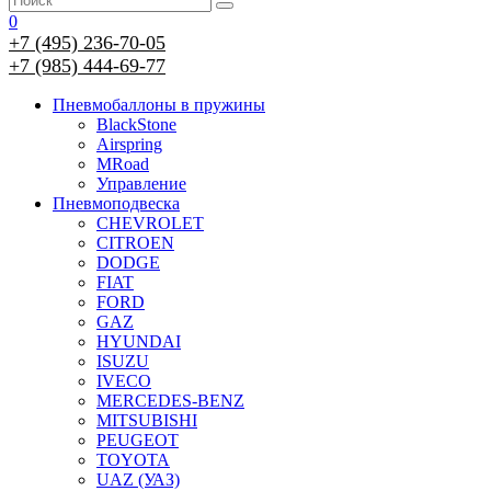
0
+7 (495) 236-70-05
+7 (985) 444-69-77
Пневмобаллоны в пружины
BlackStone
Airspring
MRoad
Управление
Пневмоподвеска
CHEVROLET
CITROEN
DODGE
FIAT
FORD
GAZ
HYUNDAI
ISUZU
IVECO
MERCEDES-BENZ
MITSUBISHI
PEUGEOT
TOYOTA
UAZ (УАЗ)