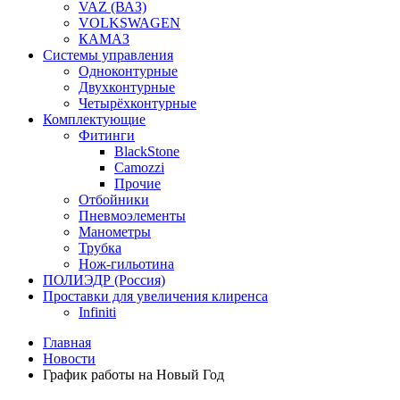
VAZ (ВАЗ)
VOLKSWAGEN
КАМАЗ
Системы управления
Одноконтурные
Двухконтурные
Четырёхконтурные
Комплектующие
Фитинги
BlackStone
Camozzi
Прочие
Отбойники
Пневмоэлементы
Манометры
Трубка
Нож-гильотина
ПОЛИЭДР (Россия)
Проставки для увеличения клиренса
Infiniti
Главная
Новости
График работы на Новый Год