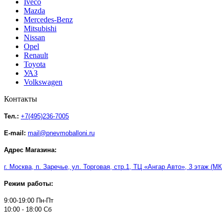
Iveco
Mazda
Mercedes-Benz
Mitsubishi
Nissan
Opel
Renault
Toyota
УАЗ
Volkswagen
Контакты
Тел.:
+7(495)236-7005
E-mail:
mail@pnevmoballoni.ru
Адрес Магазина:
г. Москва, п. Заречье, ул. Торговая, стр.1, ТЦ
«
Ангар Авто
»
, 3 этаж (М
Режим работы:
9:00-19:00 Пн-Пт
10:00 - 18:00 Сб