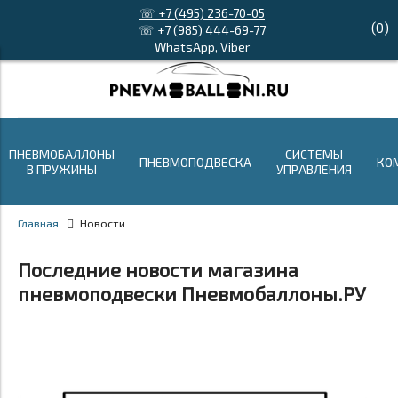
☏ +7 (495) 236-70-05
(
0
)
☏ +7 (985) 444-69-77
WhatsApp, Viber
ПНЕВМОБАЛЛОНЫ
СИСТЕМЫ
ПНЕВМОПОДВЕСКА
КО
В ПРУЖИНЫ
УПРАВЛЕНИЯ
Главная
Новости
Последние новости магазина
пневмоподвески Пневмобаллоны.РУ