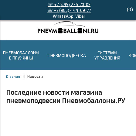
☏ +7 (495) 236-70-05
(
0
)
☏ +7 (985) 444-69-77
WhatsApp, Viber
ПНЕВМОБАЛЛОНЫ
СИСТЕМЫ
ПНЕВМОПОДВЕСКА
КО
В ПРУЖИНЫ
УПРАВЛЕНИЯ
Главная
Новости
Последние новости магазина
пневмоподвески Пневмобаллоны.РУ