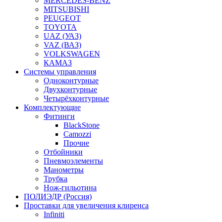
MERCEDES-BENZ
MITSUBISHI
PEUGEOT
TOYOTA
UAZ (УАЗ)
VAZ (ВАЗ)
VOLKSWAGEN
КАМАЗ
Системы управления
Одноконтурные
Двухконтурные
Четырёхконтурные
Комплектующие
Фитинги
BlackStone
Camozzi
Прочие
Отбойники
Пневмоэлементы
Манометры
Трубка
Нож-гильотина
ПОЛИЭДР (Россия)
Проставки для увеличения клиренса
Infiniti