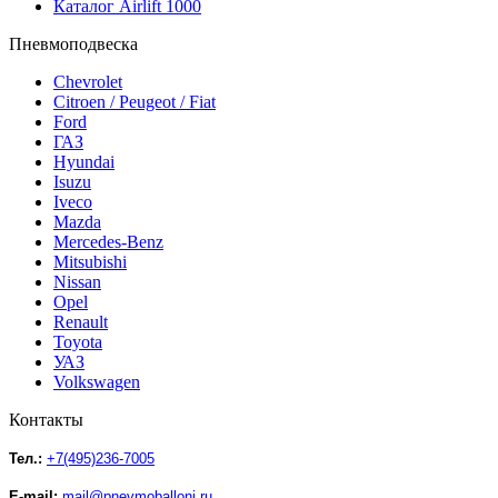
Каталог Airlift 1000
Пневмоподвеска
Chevrolet
Citroen / Peugeot / Fiat
Ford
ГАЗ
Hyundai
Isuzu
Iveco
Mazda
Mercedes-Benz
Mitsubishi
Nissan
Opel
Renault
Toyota
УАЗ
Volkswagen
Контакты
Тел.:
+7(495)236-7005
E-mail:
mail@pnevmoballoni.ru