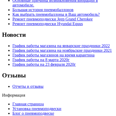
Основные причины возникновения вибрации в
автомобиле.
Большая история пневмобаллонов
Как выбрать пневмобаллоны в Ваш автомобиль?
Ремонт пневмоподвески Jeep Grand Cherokee
Ремонт пневмоподвески Hyundai Equus
Новости
График работы магазина на январские праздники 2022
График работы магазина на ноябрьские праздники 2021
График работы магазинов на время карантина
График работы на 8 марта 2020г
График работы на 23 февраля 2020г
Отзывы
Отчеты и отзывы
Информация
Главная страница
Установка пневмоподвески
Блог о пневмоподвеске